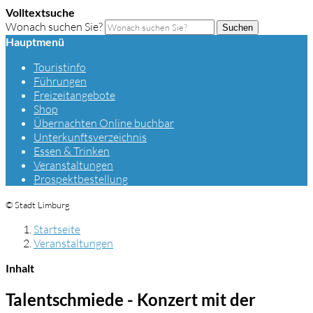
Volltextsuche
Wonach suchen Sie?
Suchen
Hauptmenü
Touristinfo
Führungen
Freizeitangebote
Shop
Übernachten Online buchbar
Unterkunftsverzeichnis
Essen & Trinken
Veranstaltungen
Prospektbestellung
© Stadt Limburg
Startseite
Veranstaltungen
Inhalt
Talentschmiede - Konzert mit der