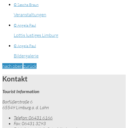
© Sascha Braun
Veranstaltungen
© Angela Paul
Lottis lustiges Limburg
© Angela Paul
Bildergalerie
nach oben
zurück
Kontakt
Tourist Information
Barfüßerstraße 6
65549 Limburg a. d. Lahn
Telefon:
06431 6166
Fax:
06431 3293