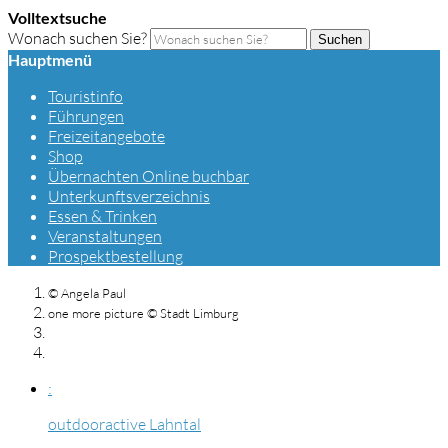
Volltextsuche
Wonach suchen Sie?
Suchen
Hauptmenü
Touristinfo
Führungen
Freizeitangebote
Shop
Übernachten Online buchbar
Unterkunftsverzeichnis
Essen & Trinken
Veranstaltungen
Prospektbestellung
© Angela Paul
one more picture © Stadt Limburg
:
outdooractive Lahntal