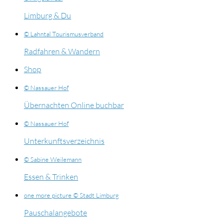
Limburg & Du
© Lahntal Tourismusverband
Radfahren & Wandern
Shop
© Nassauer Hof
Übernachten Online buchbar
© Nassauer Hof
Unterkunftsverzeichnis
© Sabine Weilemann
Essen & Trinken
one more picture © Stadt Limburg
Pauschalangebote