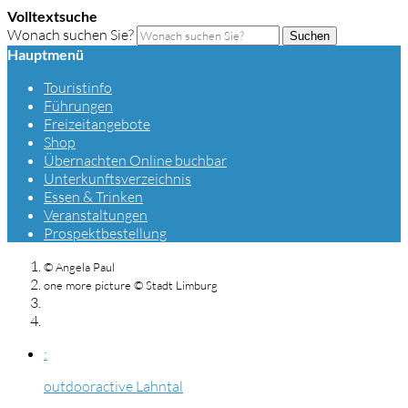
Volltextsuche
Wonach suchen Sie?
Suchen
Hauptmenü
Touristinfo
Führungen
Freizeitangebote
Shop
Übernachten Online buchbar
Unterkunftsverzeichnis
Essen & Trinken
Veranstaltungen
Prospektbestellung
© Angela Paul
one more picture © Stadt Limburg
:
outdooractive Lahntal