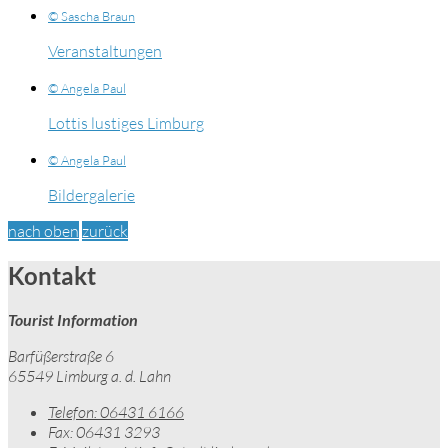
© Sascha Braun
Veranstaltungen
© Angela Paul
Lottis lustiges Limburg
© Angela Paul
Bildergalerie
nach oben
zurück
Kontakt
Tourist Information
Barfüßerstraße 6
65549 Limburg a. d. Lahn
Telefon:
06431 6166
Fax:
06431 3293