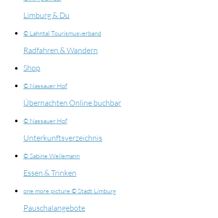
Limburg & Du
© Lahntal Tourismusverband
Radfahren & Wandern
Shop
© Nassauer Hof
Übernachten Online buchbar
© Nassauer Hof
Unterkunftsverzeichnis
© Sabine Weilemann
Essen & Trinken
one more picture © Stadt Limburg
Pauschalangebote