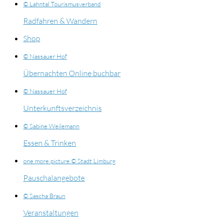
© Lahntal Tourismusverband
Radfahren & Wandern
Shop
© Nassauer Hof
Übernachten Online buchbar
© Nassauer Hof
Unterkunftsverzeichnis
© Sabine Weilemann
Essen & Trinken
one more picture © Stadt Limburg
Pauschalangebote
© Sascha Braun
Veranstaltungen