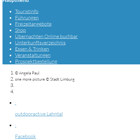
Touristinfo
Führungen
Freizeitangebote
Shop
Übernachten Online buchbar
Unterkunftsverzeichnis
Essen & Trinken
Veranstaltungen
Prospektbestellung
© Angela Paul
one more picture © Stadt Limburg
:
outdooractive Lahntal
:
Facebook