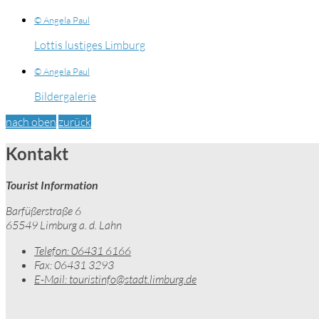
© Angela Paul
Lottis lustiges Limburg
© Angela Paul
Bildergalerie
nach oben
zurück
Kontakt
Tourist Information
Barfüßerstraße 6
65549 Limburg a. d. Lahn
Telefon:
06431 6166
Fax:
06431 3293
E-Mail:
touristinfo@stadt.limburg.de