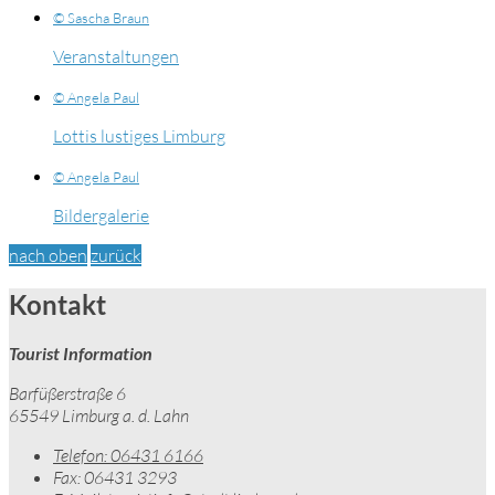
© Sascha Braun
Veranstaltungen
© Angela Paul
Lottis lustiges Limburg
© Angela Paul
Bildergalerie
nach oben
zurück
Kontakt
Tourist Information
Barfüßerstraße 6
65549 Limburg a. d. Lahn
Telefon:
06431 6166
Fax:
06431 3293