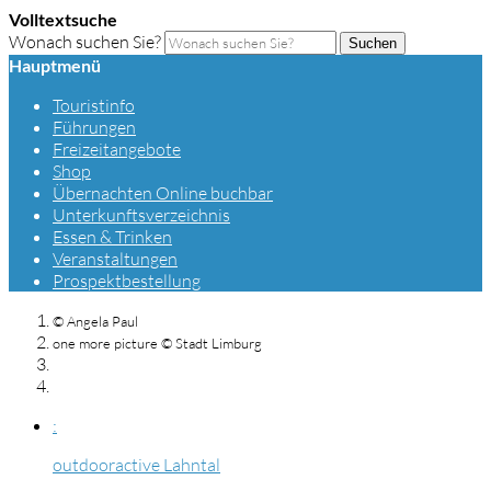
Volltextsuche
Wonach suchen Sie?
Suchen
Hauptmenü
Touristinfo
Führungen
Freizeitangebote
Shop
Übernachten Online buchbar
Unterkunftsverzeichnis
Essen & Trinken
Veranstaltungen
Prospektbestellung
© Angela Paul
one more picture © Stadt Limburg
:
outdooractive Lahntal