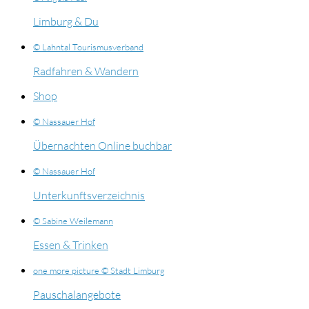
Limburg & Du
© Lahntal Tourismusverband
Radfahren & Wandern
Shop
© Nassauer Hof
Übernachten Online buchbar
© Nassauer Hof
Unterkunftsverzeichnis
© Sabine Weilemann
Essen & Trinken
one more picture © Stadt Limburg
Pauschalangebote