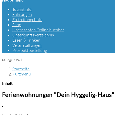
Touristinfo
Führungen
Freizeitangebote
Shop
Übernachten Online buchbar
Unterkunftsverzeichnis
Essen & Trinken
Veranstaltungen
Prospektbestellung
© Angela Paul
Startseite
Kurzmenü
Inhalt
Ferienwohnungen "Dein Hyggelig-Haus"