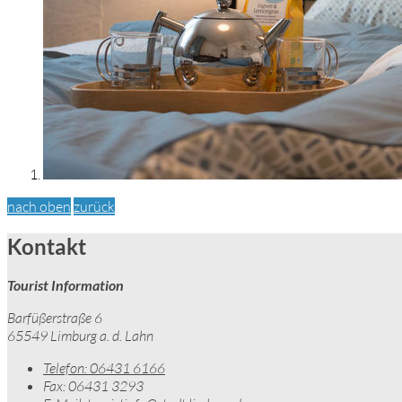
nach oben
zurück
Kontakt
Tourist Information
Barfüßerstraße 6
65549 Limburg a. d. Lahn
Telefon:
06431 6166
Fax:
06431 3293