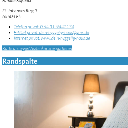
Familie Roßbach
St. Johannes Ring 3
65604 Elz
Telefon privat:
0 64 31-9442174
E-Mail privat:
dein-hyggelig-haus@gmx.de
Internet privat:
www.dein-hyggelig-haus.de
Karte anzeigen
Visitenkarte exportieren
Randspalte