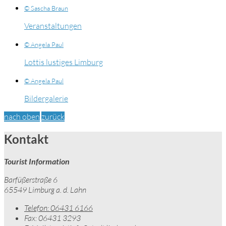
© Sascha Braun
Veranstaltungen
© Angela Paul
Lottis lustiges Limburg
© Angela Paul
Bildergalerie
nach oben
zurück
Kontakt
Tourist Information
Barfüßerstraße 6
65549 Limburg a. d. Lahn
Telefon:
06431 6166
Fax:
06431 3293