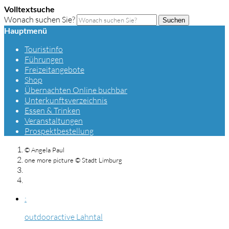
Volltextsuche
Wonach suchen Sie?
Suchen
Hauptmenü
Touristinfo
Führungen
Freizeitangebote
Shop
Übernachten Online buchbar
Unterkunftsverzeichnis
Essen & Trinken
Veranstaltungen
Prospektbestellung
© Angela Paul
one more picture © Stadt Limburg
:
outdooractive Lahntal