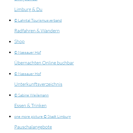
Limburg & Du
© Lahntal Tourismusverband
Radfahren & Wandern
Shop
© Nassauer Hof
Übernachten Online buchbar
© Nassauer Hof
Unterkunftsverzeichnis
© Sabine Weilemann
Essen & Trinken
one more picture © Stadt Limburg
Pauschalangebote