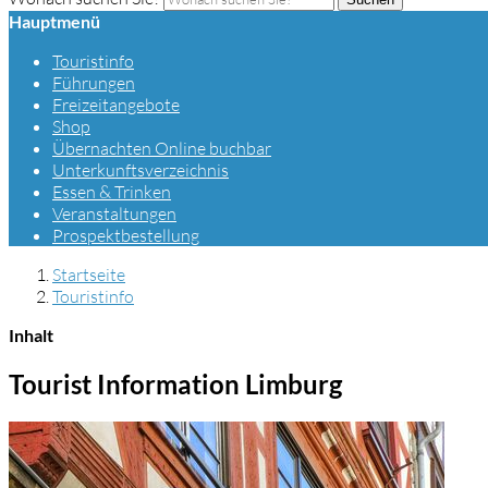
Hauptmenü
Touristinfo
Führungen
Freizeitangebote
Shop
Übernachten Online buchbar
Unterkunftsverzeichnis
Essen & Trinken
Veranstaltungen
Prospektbestellung
Startseite
Touristinfo
Inhalt
Tourist Information Limburg