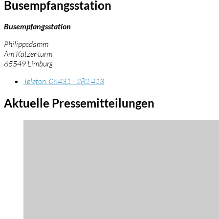
Busempfangsstation
Busempfangsstation
Philippsdamm
Am Katzenturm
65549 Limburg
Telefon:
06431 - 282 413
Aktuelle Pressemitteilungen