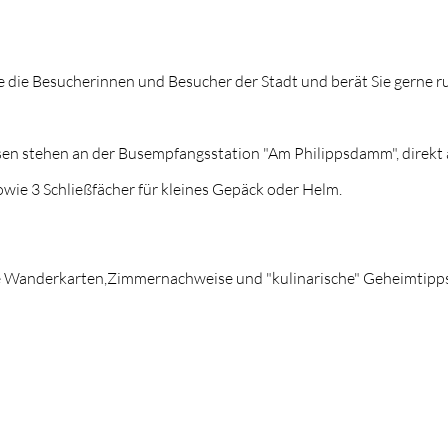
le die Besucherinnen und Besucher der Stadt und berät Sie gerne r
Diesen stehen an der Busempfangsstation "Am Philippsdamm", direkt
owie 3 Schließfächer für kleines Gepäck oder Helm.
e Wanderkarten,Zimmernachweise und "kulinarische" Geheimtipp